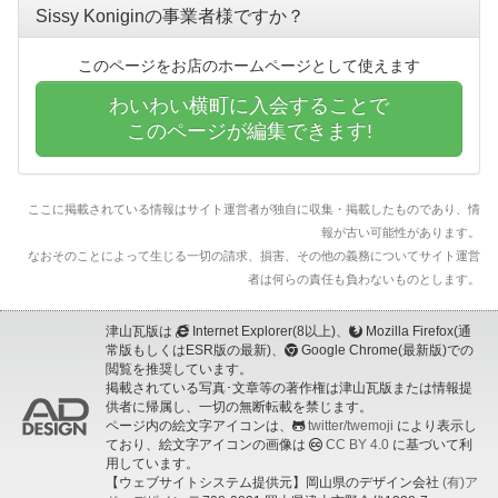
Sissy Koniginの事業者様ですか？
このページをお店のホームページとして使えます
わいわい横町に入会することで
このページが編集できます!
ここに掲載されている情報はサイト運営者が独自に収集・掲載したものであり、情
報が古い可能性があります。
なおそのことによって生じる一切の請求、損害、その他の義務についてサイト運営
者は何らの責任も負わないものとします。
津山瓦版は
Internet Explorer(8以上)、
Mozilla Firefox(通
常版もしくはESR版の最新)、
Google Chrome(最新版)での
閲覧を推奨しています。
掲載されている写真･文章等の著作権は津山瓦版または情報提
供者に帰属し、一切の無断転載を禁じます。
ページ内の絵文字アイコンは、
twitter/twemoji
により表示し
ており、絵文字アイコンの画像は
CC BY 4.0
に基づいて利
用しています。
【ウェブサイトシステム提供元】岡山県のデザイン会社
(有)ア