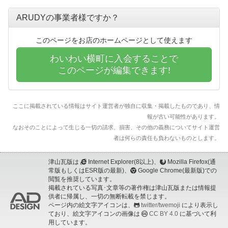
ARUDYの事業者様ですか？
このページをお店のホームページとして使えます
わいわい横町に入会することで
このページが編集できます!
ここに掲載されている情報はサイト運営者が独自に収集・掲載したものであり、情
報が古い可能性があります。
なおそのことによって生じる一切の請求、損害、その他の義務についてサイト運営
者は何らの責任も負わないものとします。
津山瓦版は
Internet Explorer(8以上)、
Mozilla Firefox(通
常版もしくはESR版の最新)、
Google Chrome(最新版)での
閲覧を推奨しています。
掲載されている写真･文章等の著作権は津山瓦版または情報提
供者に帰属し、一切の無断転載を禁じます。
ページ内の絵文字アイコンは、
twitter/twemoji
により表示し
ており、絵文字アイコンの画像は
CC BY 4.0
に基づいて利
用しています。