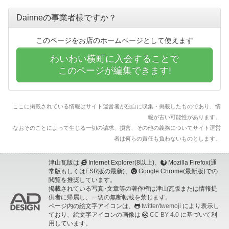
Dainneの事業者様ですか？
このページをお店のホームページとして使えます
わいわい横町に入会することで
このページが編集できます!
ここに掲載されている情報はサイト運営者が独自に収集・掲載したものであり、情
報が古い可能性があります。
なおそのことによって生じる一切の請求、損害、その他の義務についてサイト運営
者は何らの責任も負わないものとします。
津山瓦版は
Internet Explorer(8以上)、
Mozilla Firefox(通
常版もしくはESR版の最新)、
Google Chrome(最新版)での
閲覧を推奨しています。
掲載されている写真･文章等の著作権は津山瓦版または情報提
供者に帰属し、一切の無断転載を禁じます。
ページ内の絵文字アイコンは、
twitter/twemoji
により表示し
ており、絵文字アイコンの画像は
CC BY 4.0
に基づいて利
用しています。