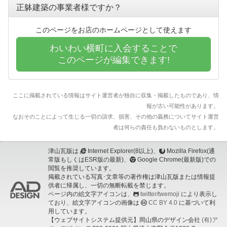
正躰建築の事業者様ですか？
このページをお店のホームページとして使えます
わいわい横町に入会することで
このページが編集できます!
ここに掲載されている情報はサイト運営者が独自に収集・掲載したものであり、情
報が古い可能性があります。
なおそのことによって生じる一切の請求、損害、その他の義務についてサイト運営
者は何らの責任も負わないものとします。
津山瓦版は
Internet Explorer(8以上)、
Mozilla Firefox(通
常版もしくはESR版の最新)、
Google Chrome(最新版)での
閲覧を推奨しています。
掲載されている写真･文章等の著作権は津山瓦版または情報提
供者に帰属し、一切の無断転載を禁じます。
ページ内の絵文字アイコンは、
twitter/twemoji
により表示し
ており、絵文字アイコンの画像は
CC BY 4.0
に基づいて利
用しています。
【ウェブサイトシステム提供元】岡山県のデザイン会社
(有)ア