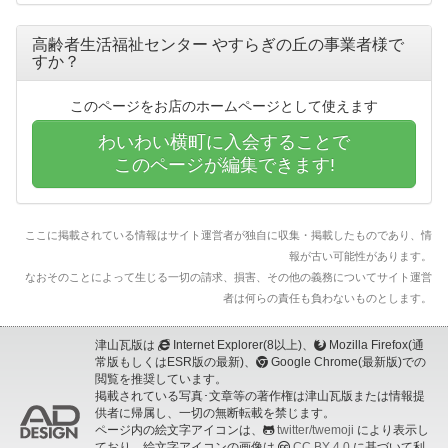
高齢者生活福祉センター やすらぎの丘の事業者様で
すか？
このページをお店のホームページとして使えます
わいわい横町に入会することで
このページが編集できます!
ここに掲載されている情報はサイト運営者が独自に収集・掲載したものであり、情
報が古い可能性があります。
なおそのことによって生じる一切の請求、損害、その他の義務についてサイト運営
者は何らの責任も負わないものとします。
津山瓦版は
Internet Explorer(8以上)、
Mozilla Firefox(通
常版もしくはESR版の最新)、
Google Chrome(最新版)での
閲覧を推奨しています。
掲載されている写真･文章等の著作権は津山瓦版または情報提
供者に帰属し、一切の無断転載を禁じます。
ページ内の絵文字アイコンは、
twitter/twemoji
により表示し
ており、絵文字アイコンの画像は
CC BY 4.0
に基づいて利