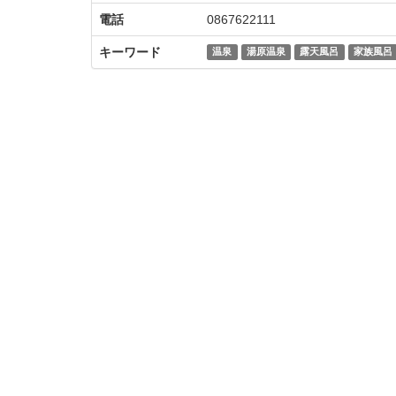
電話
0867622111
キーワード
温泉
湯原温泉
露天風呂
家族風呂