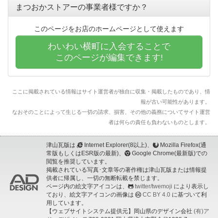
まつおかストアーの事業者様ですか？
このページをお店のホームページとして使えます
わいわい横町に入会することで
このページが編集できます!
ここに掲載されている情報はサイト運営者が独自に収集・掲載したものであり、情
報が古い可能性があります。
なおそのことによって生じる一切の請求、損害、その他の義務についてサイト運営
者は何らの責任も負わないものとします。
津山瓦版は
Internet Explorer(8以上)、
Mozilla Firefox(通
常版もしくはESR版の最新)、
Google Chrome(最新版)での
閲覧を推奨しています。
掲載されている写真･文章等の著作権は津山瓦版または情報提
供者に帰属し、一切の無断転載を禁じます。
ページ内の絵文字アイコンは、
twitter/twemoji
により表示し
ており、絵文字アイコンの画像は
CC BY 4.0
に基づいて利
用しています。
【ウェブサイトシステム提供元】岡山県のデザイン会社
(有)ア