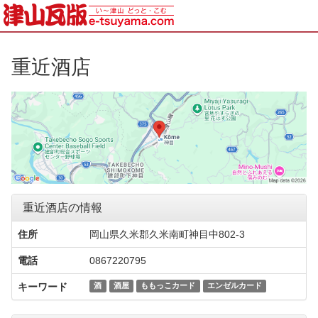
重近酒店
重近酒店の情報
住所
岡山県久米郡久米南町神目中802-3
電話
0867220795
キーワード
酒
酒屋
ももっこカード
エンゼルカード