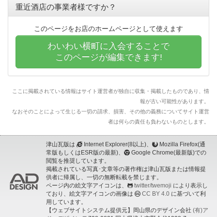
重近酒店の事業者様ですか？
このページをお店のホームページとして使えます
わいわい横町に入会することで
このページが編集できます!
ここに掲載されている情報はサイト運営者が独自に収集・掲載したものであり、情
報が古い可能性があります。
なおそのことによって生じる一切の請求、損害、その他の義務についてサイト運営
者は何らの責任も負わないものとします。
津山瓦版は
Internet Explorer(8以上)、
Mozilla Firefox(通
常版もしくはESR版の最新)、
Google Chrome(最新版)での
閲覧を推奨しています。
掲載されている写真･文章等の著作権は津山瓦版または情報提
供者に帰属し、一切の無断転載を禁じます。
ページ内の絵文字アイコンは、
twitter/twemoji
により表示し
ており、絵文字アイコンの画像は
CC BY 4.0
に基づいて利
用しています。
【ウェブサイトシステム提供元】岡山県のデザイン会社
(有)ア