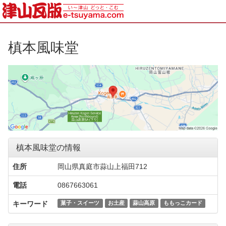
槙本風味堂
槙本風味堂の情報
住所
岡山県真庭市蒜山上福田712
電話
0867663061
キーワード
菓子・スイーツ
お土産
蒜山高原
ももっこカード