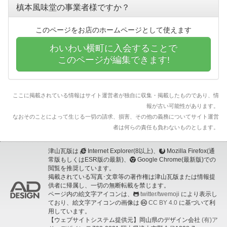
槙本風味堂の事業者様ですか？
このページをお店のホームページとして使えます
わいわい横町に入会することで
このページが編集できます!
ここに掲載されている情報はサイト運営者が独自に収集・掲載したものであり、情
報が古い可能性があります。
なおそのことによって生じる一切の請求、損害、その他の義務についてサイト運営
者は何らの責任も負わないものとします。
津山瓦版は
Internet Explorer(8以上)、
Mozilla Firefox(通
常版もしくはESR版の最新)、
Google Chrome(最新版)での
閲覧を推奨しています。
掲載されている写真･文章等の著作権は津山瓦版または情報提
供者に帰属し、一切の無断転載を禁じます。
ページ内の絵文字アイコンは、
twitter/twemoji
により表示し
ており、絵文字アイコンの画像は
CC BY 4.0
に基づいて利
用しています。
【ウェブサイトシステム提供元】岡山県のデザイン会社
(有)ア