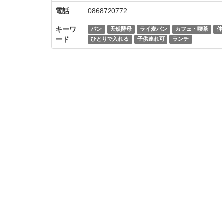
電話
0868720772
キーワ
パン
天然酵母
ライ麦パン
カフェ・喫茶
仲
ード
ひとりで入れる
子供連れ可
ランチ