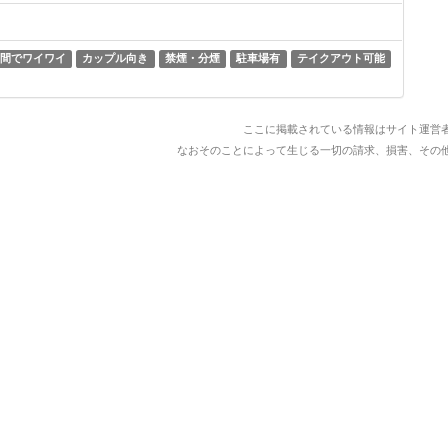
間でワイワイ
カップル向き
禁煙・分煙
駐車場有
テイクアウト可能
ここに掲載されている情報はサイト運営
なおそのことによって生じる一切の請求、損害、その