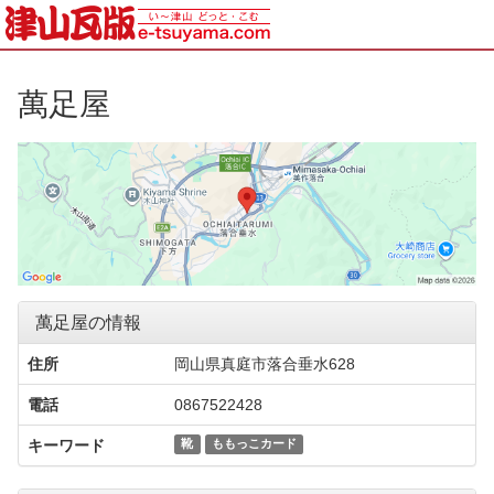
萬足屋
萬足屋の情報
住所
岡山県真庭市落合垂水628
電話
0867522428
キーワード
靴
ももっこカード