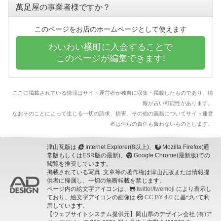
萬足屋の事業者様ですか？
このページをお店のホームページとして使えます
わいわい横町に入会することで
このページが編集できます!
ここに掲載されている情報はサイト運営者が独自に収集・掲載したものであり、情
報が古い可能性があります。
なおそのことによって生じる一切の請求、損害、その他の義務についてサイト運営
者は何らの責任も負わないものとします。
津山瓦版は
Internet Explorer(8以上)、
Mozilla Firefox(通
常版もしくはESR版の最新)、
Google Chrome(最新版)での
閲覧を推奨しています。
掲載されている写真･文章等の著作権は津山瓦版または情報提
供者に帰属し、一切の無断転載を禁じます。
ページ内の絵文字アイコンは、
twitter/twemoji
により表示し
ており、絵文字アイコンの画像は
CC BY 4.0
に基づいて利
用しています。
【ウェブサイトシステム提供元】岡山県のデザイン会社
(有)ア