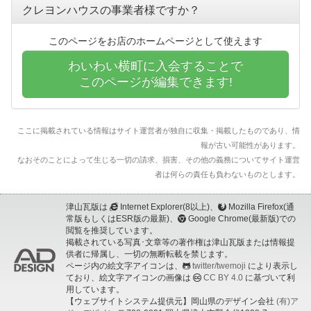
クレヨンハウスの事業者様ですか？
このページをお店のホームページとして使えます
わいわい横町に入会することで
このページが編集できます!
ここに掲載されている情報はサイト運営者が独自に収集・掲載したものであり、情
報が古い可能性があります。
なおそのことによって生じる一切の請求、損害、その他の義務についてサイト運営
者は何らの責任も負わないものとします。
津山瓦版は
Internet Explorer(8以上)、
Mozilla Firefox(通
常版もしくはESR版の最新)、
Google Chrome(最新版)での
閲覧を推奨しています。
掲載されている写真･文章等の著作権は津山瓦版または情報提
供者に帰属し、一切の無断転載を禁じます。
ページ内の絵文字アイコンは、
twitter/twemoji
により表示し
ており、絵文字アイコンの画像は
CC BY 4.0
に基づいて利
用しています。
【ウェブサイトシステム提供元】岡山県のデザイン会社
(有)ア