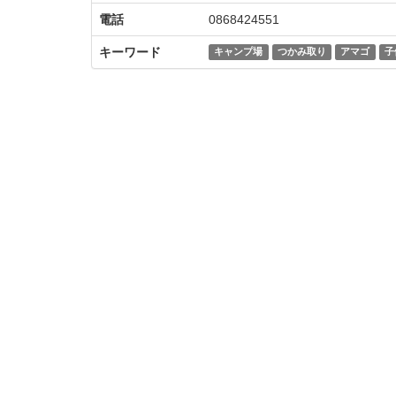
電話
0868424551
キーワード
キャンプ場
つかみ取り
アマゴ
子