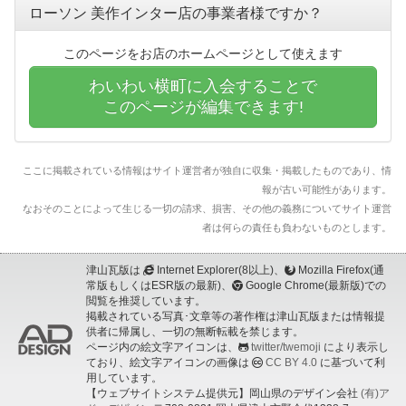
ローソン 美作インター店の事業者様ですか？
このページをお店のホームページとして使えます
わいわい横町に入会することで
このページが編集できます!
ここに掲載されている情報はサイト運営者が独自に収集・掲載したものであり、情
報が古い可能性があります。
なおそのことによって生じる一切の請求、損害、その他の義務についてサイト運営
者は何らの責任も負わないものとします。
津山瓦版は
Internet Explorer(8以上)、
Mozilla Firefox(通
常版もしくはESR版の最新)、
Google Chrome(最新版)での
閲覧を推奨しています。
掲載されている写真･文章等の著作権は津山瓦版または情報提
供者に帰属し、一切の無断転載を禁じます。
ページ内の絵文字アイコンは、
twitter/twemoji
により表示し
ており、絵文字アイコンの画像は
CC BY 4.0
に基づいて利
用しています。
【ウェブサイトシステム提供元】岡山県のデザイン会社
(有)ア