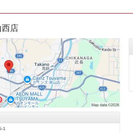
山西店
-1