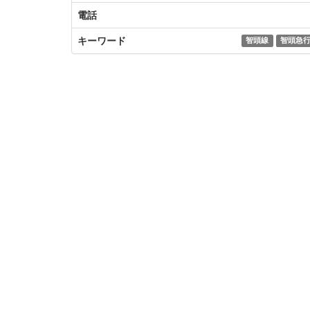
電話
キーワード
智頭線
智頭急