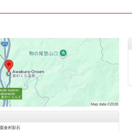
粟倉村影石